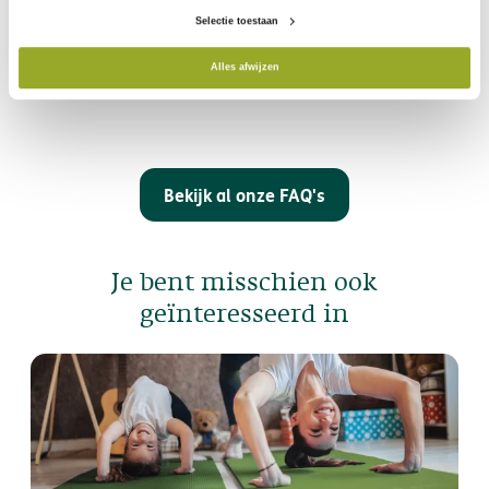
apothekersbriefjes?
Selectie toestaan
Alles afwijzen
AssurPharma
Waarom heb ik een voorschrift nodig?
Bekijk al onze FAQ's
Je bent misschien ook
geïnteresseerd in
deelnemende apotheker