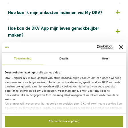
Alle informatie over hoe je je kosten kunt indienen,
Hoe kan ik mijn onkosten indienen via My DKV?
vind je
hier.
We stellen voor dat je je kosten een keer per maand
My DKV
Hoe kan de DKV App mijn leven gemakkelijker
indient. De wettelijk voorgeschreven maximumtermijn
maken?
bedraagt 3 jaar. Gelieve steeds je polisnummer en/of
®
het nummer van je Medi-Card
te vermelden.
hier
Hoe kan ik mij registreren op DKV App?
Toestemming
Details
Over
DKV App
hier
Wat is My DKV?
Deze website maakt gebruik van cookies
My DKV
DKV Belgium NV maakt gebruik van
strikt noodzakelijke
cookies om een goede werking
®
Worden corrigerende contactlenzen of brilglazen
van onze website te garanderen. Indien u uw toestemming geeft, maken DKV en derde
partijen ook gebruik van
niet-noodzakelijke cookies
om de inhoud van deze website
®
vergoed?
beter af te stemmen op uw voorkeuren, voor marketing, en/of voor statistische
doeleinden. U kan de gegeven toestemming altijd wijzigen of intrekken onderaan deze
®
DKV App
website.
Wat is het verschil tussen AssurMed en
Als u meer wilt weten over het gebruik van cookies door DKV of over hoe u cookies kan
blokkeren en/of verwijderen, raadpleeg dan onze Cookieverklaring beschikbaar onderaan
AssurPharma?
elke websitepagina.
Alle cookies accepteren
AssurMed
Hoe werkt de terugbetaling van mijn