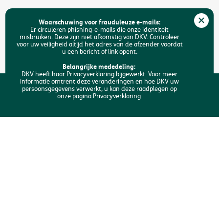
Jobs
Waarschuwing voor frauduleuze e-mails:
Duurzaamheid
Er circuleren phishing-e-mails die onze identiteit
misbruiken. Deze zijn niet afkomstig van DKV. Controleer
voor uw veiligheid altijd het adres van de afzender voordat
Toegankelijkheid
u een bericht of link opent.
FAQ
Belangrijke mededeling:
DKV heeft haar Privacyverklaring bijgewerkt. Voor meer
informatie omtrent deze veranderingen en hoe DKV uw
Zoeken
persoonsgegevens verwerkt, u kan deze raadplegen op
Ik analyseer mijn behoeften
onze pagina Privacyverklaring.
Copyright © DKV België
Juridische informatie
Privacyverklaring
Verklaring omtrent de cookies
Toegankelijkheid
Een klacht