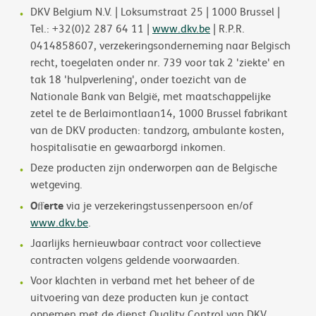
DKV Belgium N.V. | Loksumstraat 25 | 1000 Brussel |
Tel.: +32(0)2 287 64 11 |
www.dkv.be
| R.P.R.
0414858607, verzekeringsonderneming naar Belgisch
recht, toegelaten onder nr. 739 voor tak 2 'ziekte' en
tak 18 'hulpverlening', onder toezicht van de
Nationale Bank van België, met maatschappelijke
zetel te de Berlaimontlaan14, 1000 Brussel fabrikant
van de DKV producten: tandzorg, ambulante kosten,
hospitalisatie en gewaarborgd inkomen.
Deze producten zijn onderworpen aan de Belgische
wetgeving.
Oﬀerte
via je verzekeringstussenpersoon en/of
www.dkv.be
.
Jaarlijks hernieuwbaar contract voor collectieve
contracten volgens geldende voorwaarden.
Voor klachten in verband met het beheer of de
uitvoering van deze producten kun je contact
opnemen met de dienst Quality Control van DKV