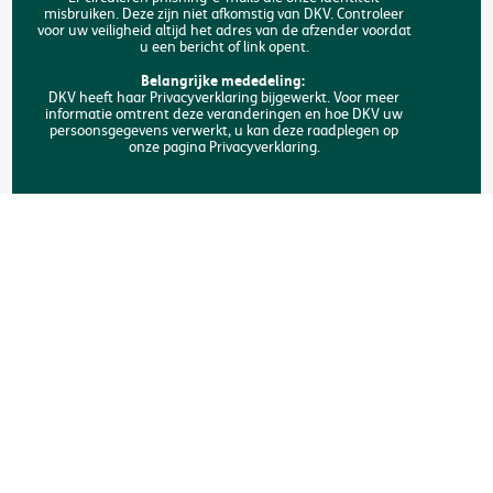
misbruiken. Deze zijn niet afkomstig van DKV. Controleer
voor uw veiligheid altijd het adres van de afzender voordat
Toegankelijkheid
u een bericht of link opent.
FAQ
Belangrijke mededeling:
DKV heeft haar Privacyverklaring bijgewerkt. Voor meer
informatie omtrent deze veranderingen en hoe DKV uw
Zoeken
persoonsgegevens verwerkt, u kan deze raadplegen op
onze pagina Privacyverklaring.
Copyright © DKV België
Juridische informatie
Privacyverklaring
Verklaring omtrent de cookies
Toegankelijkheid
Een klacht