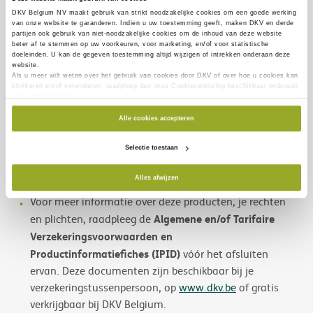
financiële producten bij niet-professionele cliënten. Voor
DKV Belgium NV maakt gebruik van
strikt noodzakelijke
cookies om een goede werking
van onze website te garanderen. Indien u uw toestemming geeft, maken DKV en derde
meer informatie en vooraleer u een van deze producten
partijen ook gebruik van
niet-noodzakelijke cookies
om de inhoud van deze website
beter af te stemmen op uw voorkeuren, voor marketing, en/of voor statistische
onderschrijft, gelieve de informatiefiche over het
doeleinden. U kan de gegeven toestemming altijd wijzigen of intrekken onderaan deze
verzekeringsproduct (IPID) in kwestie te raadplegen.
website.
Als u meer wilt weten over het gebruik van cookies door DKV of over hoe u cookies kan
blokkeren en/of verwijderen, raadpleeg dan onze Cookieverklaring beschikbaar onderaan
elke websitepagina.
Dit informatiedocument is uitsluitend bedoeld om je
Alle cookies accepteren
belangrijkste dekkingen
een overzicht te geven van de
en uitsluitingen
die betrekking hebben op deze
Selectie toestaan
producten. Het is niet aangepast aan je speciﬁeke
Alles afwijzen
behoeften en de informatie hierin is niet exhaustief.
Voor meer informatie over deze producten, je rechten
Algemene en/of Tarifaire
en plichten, raadpleeg de
Verzekeringsvoorwaarden en
Productinformatiefiches (IPID)
vóór het afsluiten
ervan. Deze documenten zijn beschikbaar bij je
verzekeringstussenpersoon, op
www.dkv.be
of gratis
verkrijgbaar bij DKV Belgium.