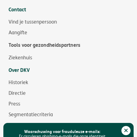
Contact
Vind je tussenpersoon
Aangifte
Tools voor gezondheidspartners
Ziekenhuis
Over DKV
Historiek
Directie
Press
Segmentatiecriteria
Jobs
Waarschuwing voor frauduleuze e-mails:
Duurzaamheid
Er circuleren phishing-e-mails die onze identiteit