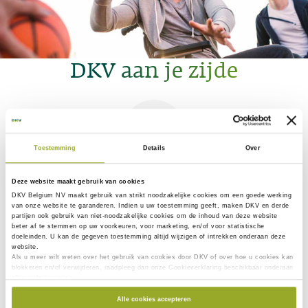
DKV aan je zijde
Toestemming
Details
Over
DKV App
Deze website maakt gebruik van cookies
DKV Belgium NV maakt gebruik van
strikt noodzakelijke
cookies om een goede werking
Scan & verstuur je medische kosten: makkelijk en snel!
van onze website te garanderen. Indien u uw toestemming geeft, maken DKV en derde
partijen ook gebruik van
niet-noodzakelijke cookies
om de inhoud van deze website
beter af te stemmen op uw voorkeuren, voor marketing, en/of voor statistische
Lees meer
doeleinden. U kan de gegeven toestemming altijd wijzigen of intrekken onderaan deze
website.
Als u meer wilt weten over het gebruik van cookies door DKV of over hoe u cookies kan
blokkeren en/of verwijderen, raadpleeg dan onze Cookieverklaring beschikbaar onderaan
elke websitepagina.
Alle cookies accepteren