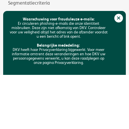
Segmentatiecriteria
Jobs
Waarschuwing voor frauduleuze e-mails:
Duurzaamheid
Er circuleren phishing-e-mails die onze identiteit
misbruiken. Deze zijn niet afkomstig van DKV. Controleer
voor uw veiligheid altijd het adres van de afzender voordat
Toegankelijkheid
u een bericht of link opent.
FAQ
Belangrijke mededeling:
DKV heeft haar Privacyverklaring bijgewerkt. Voor meer
informatie omtrent deze veranderingen en hoe DKV uw
Zoeken
persoonsgegevens verwerkt, u kan deze raadplegen op
onze pagina Privacyverklaring.
Copyright © DKV België
Juridische informatie
Privacyverklaring
Verklaring omtrent de cookies
Toegankelijkheid
Een klacht