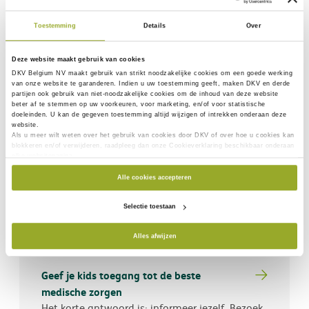
Reizen verbreedt je horizon en studenten
vertrekken dan ook maar al te graag.
Toestemming
Details
Over
Deze website maakt gebruik van cookies
Hoe je medische kosten beperken bij het
DKV Belgium NV maakt gebruik van
strikt noodzakelijke
cookies om een goede werking
ouder worden?
van onze website te garanderen. Indien u uw toestemming geeft, maken DKV en derde
partijen ook gebruik van
niet-noodzakelijke cookies
om de inhoud van deze website
Hoe ouder je wordt, hoe groter de kans dat je
beter af te stemmen op uw voorkeuren, voor marketing, en/of voor statistische
beroep moet doen op gezondheidszorgen. Dat
doeleinden. U kan de gegeven toestemming altijd wijzigen of intrekken onderaan deze
website.
is een natuurlijk gegeven.
Als u meer wilt weten over het gebruik van cookies door DKV of over hoe u cookies kan
blokkeren en/of verwijderen, raadpleeg dan onze Cookieverklaring beschikbaar onderaan
elke websitepagina.
Hoe kun je je wapenen tegen stijgende
Alle cookies accepteren
medische kosten?
Het is inderdaad zo dat de kosten van
Selectie toestaan
ambulante medische behandelingen de laatste
jaren almaar stijgen.
Alles afwijzen
Geef je kids toegang tot de beste
medische zorgen
Het korte antwoord is: informeer jezelf. Bezoek