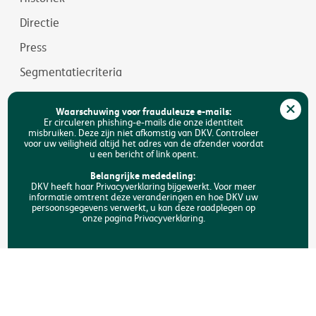
Directie
Press
Segmentatiecriteria
Jobs
Waarschuwing voor frauduleuze e-mails:
Duurzaamheid
Er circuleren phishing-e-mails die onze identiteit
misbruiken. Deze zijn niet afkomstig van DKV. Controleer
voor uw veiligheid altijd het adres van de afzender voordat
Toegankelijkheid
u een bericht of link opent.
FAQ
Belangrijke mededeling:
DKV heeft haar Privacyverklaring bijgewerkt. Voor meer
informatie omtrent deze veranderingen en hoe DKV uw
Zoeken
persoonsgegevens verwerkt, u kan deze raadplegen op
onze pagina Privacyverklaring.
Copyright © DKV België
Juridische informatie
Privacyverklaring
Verklaring omtrent de cookies
Toegankelijkheid