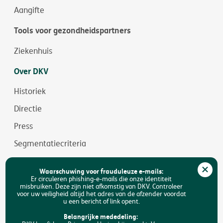
Aangifte
Tools voor gezondheidspartners
Ziekenhuis
Over DKV
Historiek
Directie
Press
Segmentatiecriteria
Jobs
Waarschuwing voor frauduleuze e-mails:
Duurzaamheid
Er circuleren phishing-e-mails die onze identiteit
misbruiken. Deze zijn niet afkomstig van DKV. Controleer
voor uw veiligheid altijd het adres van de afzender voordat
Toegankelijkheid
u een bericht of link opent.
FAQ
Belangrijke mededeling: