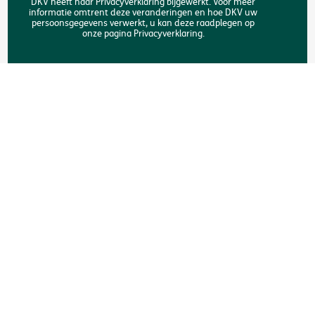
DKV heeft haar Privacyverklaring bijgewerkt. Voor meer
informatie omtrent deze veranderingen en hoe DKV uw
Zoeken
persoonsgegevens verwerkt, u kan deze raadplegen op
onze pagina Privacyverklaring.
Copyright © DKV België
Juridische informatie
Privacyverklaring
Verklaring omtrent de cookies
Toegankelijkheid
Een klacht