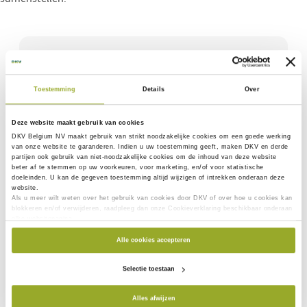
Zie ook
Toestemming
Details
Over
Studeren in het buitenland en je
gezondheidsverzekering
Deze website maakt gebruik van cookies
Reizen verbreedt je horizon en studenten
DKV Belgium NV maakt gebruik van
strikt noodzakelijke
cookies om een goede werking
van onze website te garanderen. Indien u uw toestemming geeft, maken DKV en derde
vertrekken dan ook maar al te graag.
partijen ook gebruik van
niet-noodzakelijke cookies
om de inhoud van deze website
beter af te stemmen op uw voorkeuren, voor marketing, en/of voor statistische
doeleinden. U kan de gegeven toestemming altijd wijzigen of intrekken onderaan deze
website.
Hoe kun je je wapenen tegen stijgende
Als u meer wilt weten over het gebruik van cookies door DKV of over hoe u cookies kan
medische kosten?
blokkeren en/of verwijderen, raadpleeg dan onze Cookieverklaring beschikbaar onderaan
elke websitepagina.
Het is inderdaad zo dat de kosten van
ambulante medische behandelingen de laatste
Alle cookies accepteren
jaren almaar stijgen.
Selectie toestaan
Hoe pak je tandzorg bij kinderen het best
Alles afwijzen