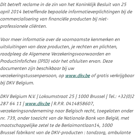
Dit betreft reclame in de zin van het Koninklijk Besluit van 25
april 2014 betreffende bepaalde informatieverplichtingen bij de
commercialisering van financiële producten bij niet-
professionele cliënten.
Voor meer informatie over de voornaamste kenmerken en
uitsluitingen van deze producten, je rechten en plichten,
raadpleeg de Algemene Verzekeringsvoorwaarden en
Productinfofiches (IPID) vóór het afsluiten ervan. Deze
documenten zijn beschikbaar bij uw
verzekeringstussenpersoon, op
www.dkv.be
of gratis verkrijgbaar
bij DKV Belgium.
DKV Belgium N.V. | Loksumstraat 25 | 1000 Brussel | Tel.: +32(0)2
287 64 11 |
www.dkv.be
| R.P.R. 0414858607,
verzekeringsonderneming naar Belgisch recht, toegelaten onder
nr. 739, onder toezicht van de Nationale Bank van België, met
maatschappelijke zetel te de Berlaimontlaan14, 1000
Brussel fabrikant van de DKV-producten : tandzorg, ambulante