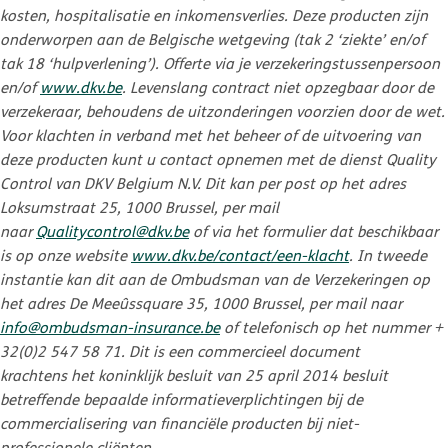
kosten, hospitalisatie en inkomensverlies. Deze producten zijn
onderworpen aan de Belgische wetgeving (tak 2 ‘ziekte’ en/of
tak 18 ‘hulpverlening’). Offerte via je verzekeringstussenpersoon
en/of
www.dkv.be
. Levenslang contract niet opzegbaar door de
verzekeraar, behoudens de uitzonderingen voorzien door de wet.
Voor klachten in verband met het beheer of de uitvoering van
deze producten kunt u contact opnemen met de dienst Quality
Control van DKV Belgium N.V. Dit kan per post op het adres
Loksumstraat 25, 1000 Brussel, per mail
naar
Qualitycontrol@dkv.be
of via het formulier dat beschikbaar
is op onze website
www.dkv.be/contact/een-klacht
. In tweede
instantie kan dit aan de Ombudsman van de Verzekeringen op
het adres De Meeûssquare 35, 1000 Brussel, per mail naar
info@ombudsman-insurance.be
of telefonisch op het nummer +
32(0)2 547 58 71. Dit is een commercieel document
krachtens het koninklijk besluit van 25 april 2014 besluit
betreffende bepaalde informatieverplichtingen bij de
commercialisering van financiële producten bij niet-
professionele cliënten.