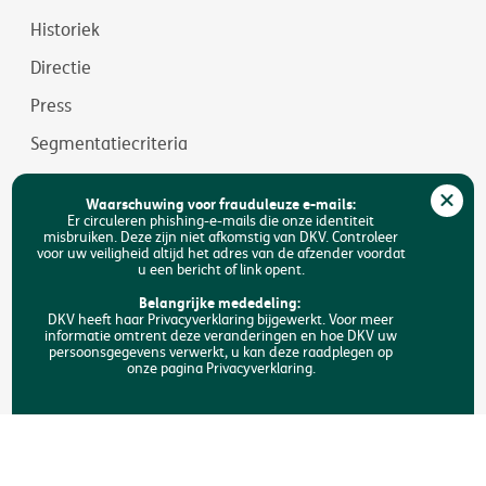
Historiek
Directie
Press
Segmentatiecriteria
Jobs
Waarschuwing voor frauduleuze e-mails:
Duurzaamheid
Er circuleren phishing-e-mails die onze identiteit
misbruiken. Deze zijn niet afkomstig van DKV. Controleer
voor uw veiligheid altijd het adres van de afzender voordat
Toegankelijkheid
u een bericht of link opent.
FAQ
Belangrijke mededeling:
DKV heeft haar Privacyverklaring bijgewerkt. Voor meer
informatie omtrent deze veranderingen en hoe DKV uw
Zoeken
persoonsgegevens verwerkt, u kan deze raadplegen op
onze pagina Privacyverklaring.
Copyright © DKV België