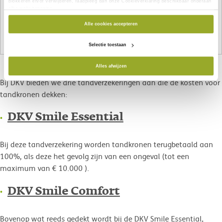
blokkeren en/of verwijderen, raadpleeg dan onze Cookieverklaring beschikbaar onderaan
strikte kader van een controle bij de tandarts valt. Bruggen,
elke websitepagina.
kronen, implantaten, prothesen, beugels, ... Al deze
Alle cookies accepteren
behandelingen zijn erg duur, maar worden betaalbaar
dankzij DKV!
Selectie toestaan
Alles afwijzen
Bij DKV bieden we drie tandverzekeringen aan die de kosten voor
tandkronen dekken:
DKV Smile Essential
Bij deze tandverzekering worden tandkronen terugbetaald aan
100%, als deze het gevolg zijn van een ongeval (tot een
maximum van € 10.000 ).
DKV Smile Comfort
Bovenop wat reeds gedekt wordt bij de DKV Smile Essential,