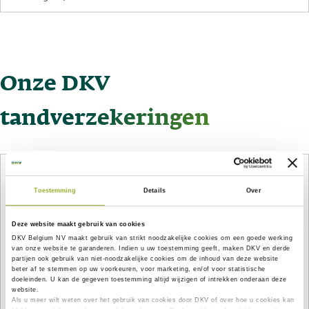
Onze DKV
tandverzekeringen
Waarom kun je best een aanvullende tandverzekering
afsluiten?
Toestemming
Details
Over
Heel simpel: omdat de Belgische sociale zekerheid slechts
51,7% van de tandheelkundige kosten terugbetaalt en het
Deze website maakt gebruik van cookies
totale bedrag aan tandheelkundige zorg dat particulier moet
DKV Belgium NV maakt gebruik van
strikt noodzakelijke
cookies om een goede werking
van onze website te garanderen. Indien u uw toestemming geeft, maken DKV en derde
worden gefinancierd, op 848 miljoen euro geschat wordt.
[1]
partijen ook gebruik van
niet-noodzakelijke cookies
om de inhoud van deze website
beter af te stemmen op uw voorkeuren, voor marketing, en/of voor statistische
doeleinden. U kan de gegeven toestemming altijd wijzigen of intrekken onderaan deze
Een enorm bedrag dat kan worden beperkt dankzij een goede
website.
aanvullende tandverzekering, die alles dekt dat buiten het
Als u meer wilt weten over het gebruik van cookies door DKV of over hoe u cookies kan