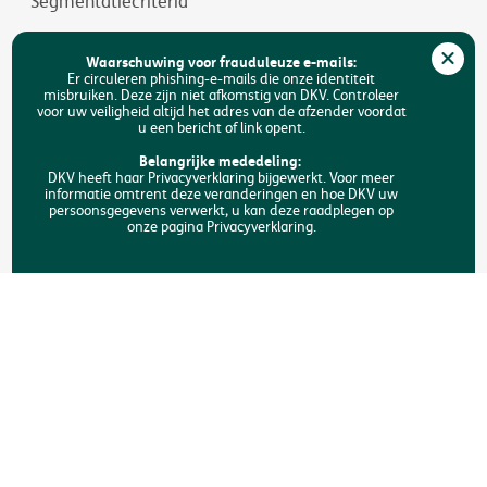
Segmentatiecriteria
Jobs
Waarschuwing voor frauduleuze e-mails:
Duurzaamheid
Er circuleren phishing-e-mails die onze identiteit
misbruiken. Deze zijn niet afkomstig van DKV. Controleer
voor uw veiligheid altijd het adres van de afzender voordat
Toegankelijkheid
u een bericht of link opent.
FAQ
Belangrijke mededeling:
DKV heeft haar Privacyverklaring bijgewerkt. Voor meer
informatie omtrent deze veranderingen en hoe DKV uw
Zoeken
persoonsgegevens verwerkt, u kan deze raadplegen op
onze pagina Privacyverklaring.
Copyright © DKV België
Juridische informatie
Privacyverklaring
Verklaring omtrent de cookies
Toegankelijkheid
Een klacht