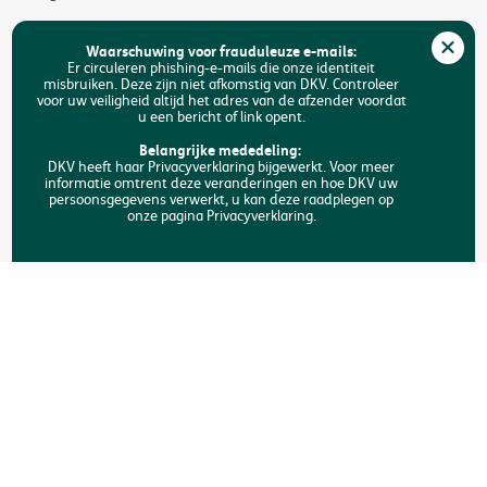
Jobs
Waarschuwing voor frauduleuze e-mails:
Duurzaamheid
Er circuleren phishing-e-mails die onze identiteit
misbruiken. Deze zijn niet afkomstig van DKV. Controleer
voor uw veiligheid altijd het adres van de afzender voordat
Toegankelijkheid
u een bericht of link opent.
FAQ
Belangrijke mededeling:
DKV heeft haar Privacyverklaring bijgewerkt. Voor meer
informatie omtrent deze veranderingen en hoe DKV uw
Zoeken
persoonsgegevens verwerkt, u kan deze raadplegen op
onze pagina Privacyverklaring.
Copyright © DKV België
Juridische informatie
Privacyverklaring
Verklaring omtrent de cookies
Toegankelijkheid
Een klacht