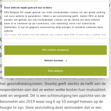
gezondheid te zorgen door te werken aan preventie: bijvoorbeeld
Deze website maakt gebruik van cookies
door hun voedingspatroon (35% onder hen) of fysieke conditie
DKV Belgium NV maakt gebruik van
strikt noodzakelijke
cookies om een goede werking
(28%) te verbeteren, door te waken over hun welzijn (17%) en
van onze website te garanderen. Indien u uw toestemming geeft, maken DKV en derde
partijen ook gebruik van
niet-noodzakelijke cookies
om de inhoud van deze website
door voedingssupplementen en vitamines in te nemen (15%).
beter af te stemmen op uw voorkeuren, voor marketing, en/of voor statistische
doeleinden. U kan de gegeven toestemming altijd wijzigen of intrekken onderaan deze
website.
Als u meer wilt weten over het gebruik van cookies door DKV of over hoe u cookies kan
Gebrek aan kennis over de werking van
blokkeren en/of verwijderen, raadpleeg dan onze Cookieverklaring beschikbaar onderaan
elke websitepagina.
de sociale zekerheid, in de hand
Alle cookies accepteren
gewerkt door de gezondheidscrisis
Selectie toestaan
De 2020-editie van de barometer was ook een gelegenheid om
de Belgen opnieuw te bevragen over een reeks onderwerpen die
Alles afwijzen
in vorige edities aan bod kwamen, waaronder hun kennis van
het gezondheidssysteem. Daarbij geeft slechts de helft van de
respondenten aan dat ze weten welke kosten hun mutualiteit
dekt en vergoedt. Dit is een achteruitgang ten opzichte van de
barometer van 2019 waar nog 6 op 10 aangaf hiervan op de
hoogte te zijn. Deze vaststelling doet vermoeden dat er een