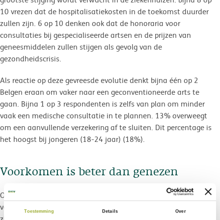
10 vrezen dat de hospitalisatiekosten in de toekomst duurder
zullen zijn. 6 op 10 denken ook dat de honoraria voor
consultaties bij gespecialiseerde artsen en de prijzen van
geneesmiddelen zullen stijgen als gevolg van de
gezondheidscrisis.
Als reactie op deze gevreesde evolutie denkt bijna één op 2
Belgen eraan om vaker naar een geconventioneerde arts te
gaan. Bijna 1 op 3 respondenten is zelfs van plan om minder
vaak een medische consultatie in te plannen. 13% overweegt
om een aanvullende verzekering af te sluiten. Dit percentage is
het hoogst bij jongeren (18-24 jaar) (18%).
Voorkomen is beter dan genezen
Om het aandeel van medische kosten in hun budget te
verminderen, zeggen de Belgische respondenten ook bereid te
Toestemming
Details
Over
zijn om te investeren in hun gezondheid of om beter voor hun