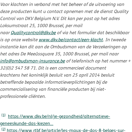
Voor klachten in verband met het beheer of de uitvoering van
deze producten kunt u contact opnemen met de dienst Quality
Control van DKV Belgium N.V. Dit kan per post op het adres
Loksumstraat 25, 1000 Brussel, per mail
naar
Qualitycontrol@dkv.be
of via het formulier dat beschikbaar
is op onze website
www.dkv.be/contact/een-klacht
. In tweede
instantie kan dit aan de Ombudsman van de Verzekeringen op
het adres De Meeûssquare 35, 1000 Brussel, per mail naar
info@ombudsman-insurance.be
of telefonisch op het nummer +
32(0)2 547 58 71. Dit is een commercieel document
krachtens het koninklijk besluit van 25 april 2014 besluit
betreffende bepaalde informatieverplichtingen bij de
commercialisering van financiële producten bij niet-
professionele cliënten.
[1]
https://www.dkv.be/nl/je-gezondheid/alternatieve-
geneeskunde-das-kiezen…
[2]
https://www.rtbf.be/article/les-maux-de-dos-8-belges-sur-