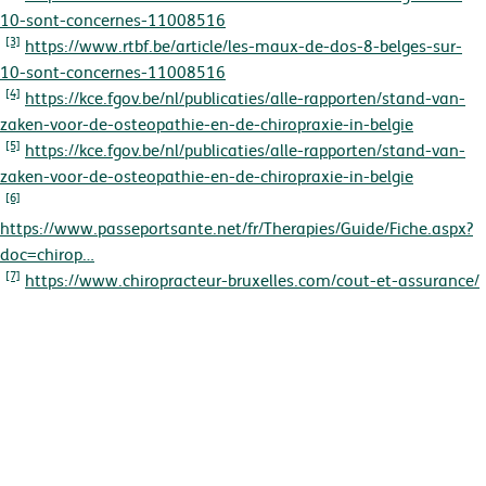
10-sont-concernes-11008516
[3]
https://www.rtbf.be/article/les-maux-de-dos-8-belges-sur-
10-sont-concernes-11008516
[4]
https://kce.fgov.be/nl/publicaties/alle-rapporten/stand-van-
zaken-voor-de-osteopathie-en-de-chiropraxie-in-belgie
[5]
https://kce.fgov.be/nl/publicaties/alle-rapporten/stand-van-
zaken-voor-de-osteopathie-en-de-chiropraxie-in-belgie
[6]
https://www.passeportsante.net/fr/Therapies/Guide/Fiche.aspx?
doc=chirop…
[7]
https://www.chiropracteur-bruxelles.com/cout-et-assurance/