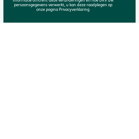
informatie omtrent deze veranderingen en hoe DKV uw
Zoeken
persoonsgegevens verwerkt, u kan deze raadplegen op
onze pagina Privacyverklaring.
Copyright © DKV België
Juridische informatie
Privacyverklaring
Verklaring omtrent de cookies
Toegankelijkheid
Een klacht