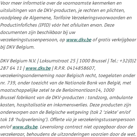
Voor meer informatie over de voornaamste kenmerken en
uitsluitingen van de DKV-producten, je rechten en plichten,
raadpleeg de Algemene, Tarifaire Verzekeringsvoorwaarden en
Productinfofiches (IPID) vóór het afsluiten ervan. Deze
documenten zijn beschikbaar bij uw
verzekeringstussenpersoon, op
www.dkv.be
of gratis verkrijgbaar
bij DKV Belgium.
DKV Belgium N.V. | Loksumstraat 25 | 1000 Brussel | Tel.: +32(0)2
287 64 11 |
www.dkv.be
| R.P.R. 0414858607,
verzekeringsonderneming naar Belgisch recht, toegelaten onder
nr. 739, onder toezicht van de Nationale Bank van België, met
maatschappelijke zetel te de Berlaimontlaan14, 1000
Brussel fabrikant van de DKV-producten : tandzorg, ambulante
kosten, hospitalisatie en inkomensverlies. Deze producten zijn
onderworpen aan de Belgische wetgeving (tak 2 ‘ziekte’ en/of
tak 18 ‘hulpverlening’). Offerte via je verzekeringstussenpersoon
en/of
www.dkv.be
. Levenslang contract niet opzegbaar door de
verzekeraar, behoudens de uitzonderingen voorzien door de wet.