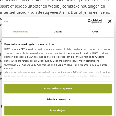
sport of beroep uitoefenen waarbij complexe houdingen en
intensief gebruik van de rug vereist zijn. Dus of je nu een senior,
sporter, actief kind of zwangere vrouw bent: iedereen kan voor
chiropractie kiezen.
Toestemming
Details
Over
Chiropractie of osteopathie?
Deze website maakt gebruik van cookies
DKV Belgium NV maakt gebruik van
strikt noodzakelijke
cookies om een goede werking
Hoewel de twee technieken vaak met elkaar worden vergeleken
van onze website te garanderen. Indien u uw toestemming geeft, maken DKV en derde
partijen ook gebruik van
niet-noodzakelijke cookies
om de inhoud van deze website
of zelfs geassocieerd, verschillen ze qua aanpak. Terwijl een
beter af te stemmen op uw voorkeuren, voor marketing, en/of voor statistische
doeleinden. U kan de gegeven toestemming altijd wijzigen of intrekken onderaan deze
osteopaat werkt op het lichaam als geheel en op de zones die
website.
pijn veroorzaken, concentreert een chiropractor zich op de
Als u meer wilt weten over het gebruik van cookies door DKV of over hoe u cookies kan
blokkeren en/of verwijderen, raadpleeg dan onze Cookieverklaring beschikbaar onderaan
wervelkolom, die hij in relatie brengt met het zenuwstelsel.
elke websitepagina.
Alle cookies accepteren
Selectie toestaan
Wat wordt er terugbetaald?
Alles afwijzen