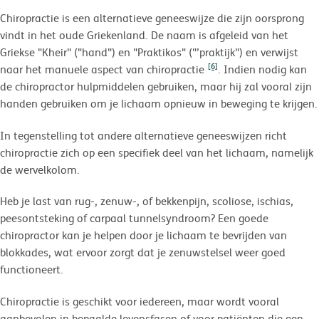
Chiropractie is een alternatieve geneeswijze die zijn oorsprong
vindt in het oude Griekenland. De naam is afgeleid van het
Griekse "Kheir" ("hand") en "Praktikos" ("’praktijk") en verwijst
[6]
naar het manuele aspect van chiropractie
. Indien nodig kan
de chiropractor hulpmiddelen gebruiken, maar hij zal vooral zijn
handen gebruiken om je lichaam opnieuw in beweging te krijgen.
In tegenstelling tot andere alternatieve geneeswijzen richt
chiropractie zich op een specifiek deel van het lichaam, namelijk
de wervelkolom.
Heb je last van rug-, zenuw-, of bekkenpijn, scoliose, ischias,
peesontsteking of carpaal tunnelsyndroom? Een goede
chiropractor kan je helpen door je lichaam te bevrijden van
blokkades, wat ervoor zorgt dat je zenuwstelsel weer goed
functioneert.
Chiropractie is geschikt voor iedereen, maar wordt vooral
aanbevolen in bepaalde levensfasen of voor patiënten die een