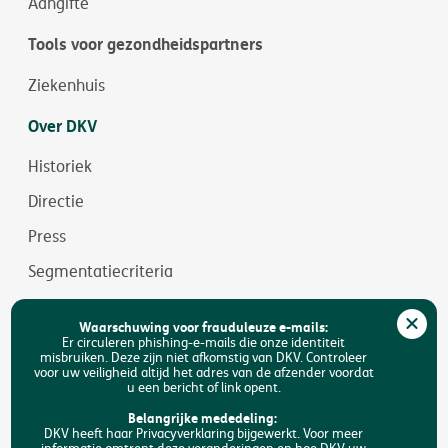
Aangifte
Tools voor gezondheidspartners
Ziekenhuis
Over DKV
Historiek
Directie
Press
Segmentatiecriteria
Jobs
Waarschuwing voor frauduleuze e-mails:
Duurzaamheid
Er circuleren phishing-e-mails die onze identiteit
misbruiken. Deze zijn niet afkomstig van DKV. Controleer
voor uw veiligheid altijd het adres van de afzender voordat
Toegankelijkheid
u een bericht of link opent.
FAQ
Belangrijke mededeling:
DKV heeft haar Privacyverklaring bijgewerkt. Voor meer