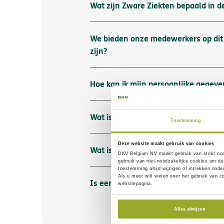
Wat zijn Zware Ziekten bepaald in 
We bieden onze medewerkers op dit 
zijn?
Hoe kan ik mijn persoonlijke gegev
Wat is een vrijstelling of franchise?
Toestemming
Deze website maakt gebruik van cookies
Wat is een persoonlijke bijdrage?
DKV Belgium NV maakt gebruik van
strikt no
gebruik van
niet-noodzakelijke cookies
om de 
toestemming altijd wijzigen of intrekken ond
Als u meer wilt weten over het gebruik van c
Is een bevalling gedekt?
websitepagina.
Alles afwijzen