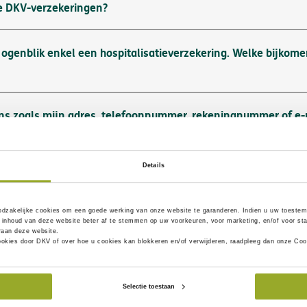
de DKV-verzekeringen?
ogenblik enkel een hospitalisatieverzekering. Welke bijkome
ens zoals mijn adres, telefoonnummer, rekeningnummer of e-
Details
odzakelijke
cookies om een goede werking van onze website te garanderen. Indien u uw toestem
inhoud van deze website beter af te stemmen op uw voorkeuren, voor marketing, en/of voor sta
eraan deze website.
ookies door DKV of over hoe u cookies kan blokkeren en/of verwijderen, raadpleeg dan onze Coo
Selectie toestaan