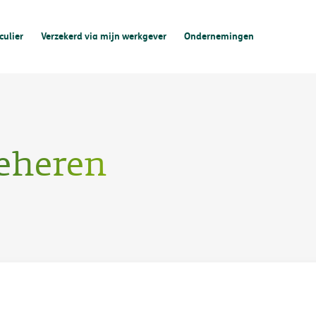
culier
Verzekerd via mijn werkgever
Ondernemingen
beheren