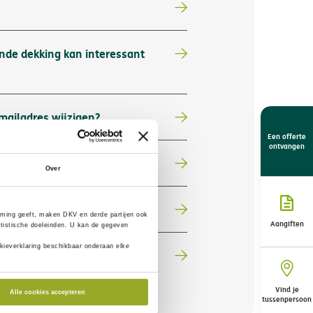
nde dekking kan interessant
mailadres wijzigen?
Een offerte
ontvangen
Over
ming geeft, maken DKV en derde partijen ook
Aangiften
tistische doeleinden. U kan de gegeven
kieverklaring beschikbaar onderaan elke
Vind je
Alle cookies accepteren
tussenpersoon