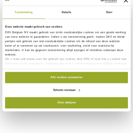
Hospitalisatie
Verzekerd via mijn werkgever
Toestemming
Details
Over
Hospitalisatie
Ziekenhuis guide
Deze website maakt gebruik van cookies
Mijn verblijf voorbereiden
DKV Belgium NV maakt gebruik van
strikt noodzakelijke
cookies om een goede werking
van onze website te garanderen. Indien u uw toestemming geeft, maken DKV en derde
partijen ook gebruik van
niet-noodzakelijke cookies
om de inhoud van deze website
beter af te stemmen op uw voorkeuren, voor marketing, en/of voor statistische
doeleinden. U kan de gegeven toestemming altijd wijzigen of intrekken onderaan deze
website.
Als u meer wilt weten over het gebruik van cookies door DKV of over hoe u cookies kan
blokkeren en/of verwijderen, raadpleeg dan onze Cookieverklaring beschikbaar onderaan
elke websitepagina.
Alle cookies accepteren
Selectie toestaan
Alles afwijzen