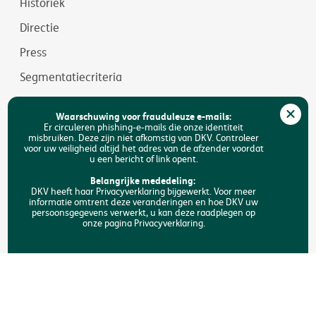
Historiek
Directie
Press
Segmentatiecriteria
Jobs
Waarschuwing voor frauduleuze e-mails:
Duurzaamheid
Er circuleren phishing-e-mails die onze identiteit
misbruiken. Deze zijn niet afkomstig van DKV. Controleer
voor uw veiligheid altijd het adres van de afzender voordat
Toegankelijkheid
u een bericht of link opent.
FAQ
Belangrijke mededeling:
DKV heeft haar Privacyverklaring bijgewerkt. Voor meer
informatie omtrent deze veranderingen en hoe DKV uw
Zoeken
persoonsgegevens verwerkt, u kan deze raadplegen op
onze pagina Privacyverklaring.
Copyright © DKV België
Juridische informatie
Privacyverklaring