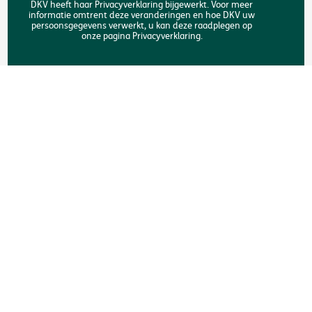
DKV heeft haar Privacyverklaring bijgewerkt. Voor meer
informatie omtrent deze veranderingen en hoe DKV uw
Zoeken
persoonsgegevens verwerkt, u kan deze raadplegen op
onze pagina Privacyverklaring.
Copyright © DKV België
Juridische informatie
Privacyverklaring
Verklaring omtrent de cookies
Toegankelijkheid
Een klacht