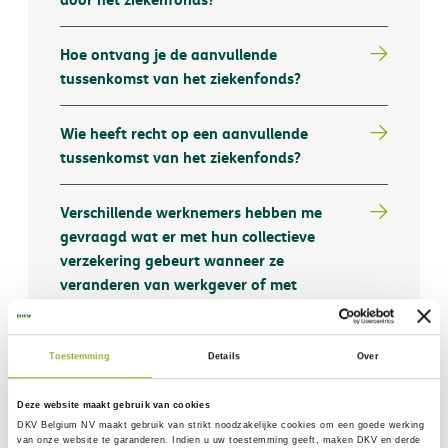
Hoe ontvang je de aanvullende
tussenkomst van het ziekenfonds?
Wie heeft recht op een aanvullende
tussenkomst van het ziekenfonds?
Verschillende werknemers hebben me
gevraagd wat er met hun collectieve
verzekering gebeurt wanneer ze
veranderen van werkgever of met
pensioen gaan?
Toestemming
Details
Over
Wat zijn Zware Ziekten bepaald in de
DKV-verzekeringen?
Deze website maakt gebruik van cookies
DKV Belgium NV maakt gebruik van
strikt noodzakelijke
cookies om een goede werking
We bieden onze medewerkers op dit
van onze website te garanderen. Indien u uw toestemming geeft, maken DKV en derde