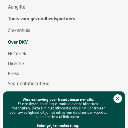
Aangifte
Tools voor gezondheidspartners
Ziekenhuis
Over DKV
Historiek
Directie
Press
Segmentatiecriteria
Jobs
Waarschuwing voor frauduleuze e-mails:
Duurzaamheid
Er circuleren phishing-e-mails die onze identiteit
misbruiken. Deze zijn niet afkomstig van DKV. Controleer
voor uw veiligheid altijd het adres van de afzender voordat
Toegankelijkheid
u een bericht of link opent.
FAQ
Belangrijke mededeling: