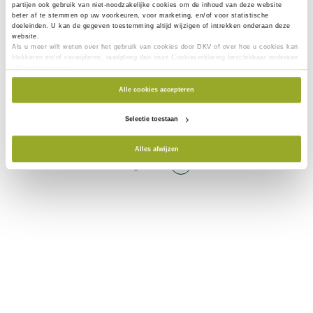
partijen ook gebruik van
niet-noodzakelijke cookies
om de inhoud van deze website
ogenblik enkel een
beter af te stemmen op uw voorkeuren, voor marketing, en/of voor statistische
hospitalisatieverzekering. Welke
doeleinden. U kan de gegeven toestemming altijd wijzigen of intrekken onderaan deze
website.
bijkomende dekking kan interessant zijn?
Als u meer wilt weten over het gebruik van cookies door DKV of over hoe u cookies kan
blokkeren en/of verwijderen, raadpleeg dan onze Cookieverklaring beschikbaar onderaan
elke websitepagina.
Hoe kan ik personen toevoegen aan mijn
Alle cookies accepteren
verzekering?
Selectie toestaan
Alles afwijzen
Pagina 1