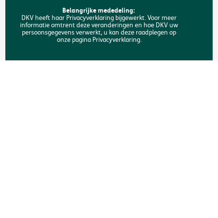
FAQ
Belangrijke mededeling:
DKV heeft haar Privacyverklaring bijgewerkt. Voor meer
informatie omtrent deze veranderingen en hoe DKV uw
Zoeken
persoonsgegevens verwerkt, u kan deze raadplegen op
onze pagina Privacyverklaring.
Copyright © DKV België
Juridische informatie
Privacyverklaring
Verklaring omtrent de cookies
Toegankelijkheid
Een klacht