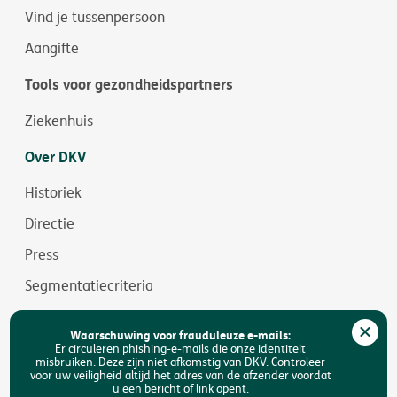
Vind je tussenpersoon
Aangifte
Tools voor gezondheidspartners
Ziekenhuis
Over DKV
Historiek
Directie
Press
Segmentatiecriteria
Jobs
Waarschuwing voor frauduleuze e-mails:
Duurzaamheid
Er circuleren phishing-e-mails die onze identiteit
misbruiken. Deze zijn niet afkomstig van DKV. Controleer
voor uw veiligheid altijd het adres van de afzender voordat
Toegankelijkheid
u een bericht of link opent.