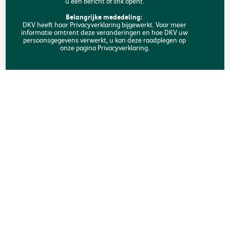
u een bericht of link opent.
FAQ
Belangrijke mededeling:
DKV heeft haar Privacyverklaring bijgewerkt. Voor meer
informatie omtrent deze veranderingen en hoe DKV uw
Zoeken
persoonsgegevens verwerkt, u kan deze raadplegen op
onze pagina Privacyverklaring.
Copyright © DKV België
Juridische informatie
Privacyverklaring
Verklaring omtrent de cookies
Toegankelijkheid
Een klacht