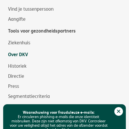
Vind je tussenpersoon
Aangifte
Tools voor gezondheidspartners
Ziekenhuis
Over DKV
Historiek
Directie
Press
Segmentatiecriteria
Jobs
Waarschuwing voor frauduleuze e-mails:
Duurzaamheid
Er circuleren phishing-e-mails die onze identiteit
misbruiken. Deze zijn niet afkomstig van DKV. Controleer
voor uw veiligheid altijd het adres van de afzender voordat
Toegankelijkheid