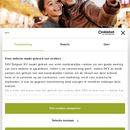
Tandzorg
Toestemming
Details
Over
tandzorg
Voor
moet je zelden naar het ziekenhuis, maar
dat kost wel nog steeds veel geld, zelfs na de
Deze website maakt gebruik van cookies
tussenkomst van je ziekenfonds. Het blijft immers vaak
DKV Belgium NV maakt gebruik van
strikt noodzakelijke
cookies om een goede werking
niet enkel bij een jaarlijkse controle en het verwijderen
van onze website te garanderen. Indien u uw toestemming geeft, maken DKV en derde
partijen ook gebruik van
niet-noodzakelijke cookies
om de inhoud van deze website
van een laagje tandplak.
beter af te stemmen op uw voorkeuren, voor marketing, en/of voor statistische
doeleinden. U kan de gegeven toestemming altijd wijzigen of intrekken onderaan deze
website.
Heel wat kinderen tussen 7 en 15 jaar moeten een
Als u meer wilt weten over het gebruik van cookies door DKV of over hoe u cookies kan
blokkeren en/of verwijderen, raadpleeg dan onze Cookieverklaring beschikbaar onderaan
orthodontische behandeling volgen. De prijs voor
elke websitepagina.
tandprothesen, bruggen, kronen, implantaten of een
Alle cookies accepteren
behandeling voor tandvleesontsteking loopt snel op. Een
tandverzekering beschermt je tegen hoge kosten en helpt
Selectie toestaan
je gebit optimaal te beschermen.