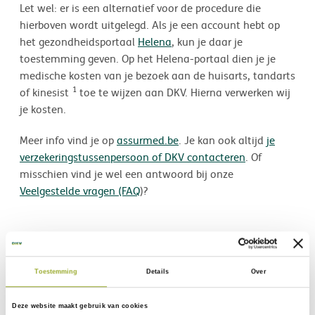
Let wel: er is een alternatief voor de procedure die
hierboven wordt uitgelegd. Als je een account hebt op
het gezondheidsportaal
Helena
, kun je daar je
toestemming geven. Op het Helena-portaal dien je je
medische kosten van je bezoek aan de huisarts, tandarts
1
of kinesist
toe te wijzen aan DKV. Hierna verwerken wij
je kosten.
Meer info vind je op
assurmed.be
. Je kan ook altijd
je
verzekeringstussenpersoon of DKV contacteren
. Of
misschien vind je wel een antwoord bij onze
Veelgestelde vragen (FAQ
)?
1
Kinesisten zullen de software voor de verbinding met
AssurMed in de loop van de komende maanden
Toestemming
Details
Over
installeren.
Deze website maakt gebruik van cookies