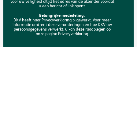
voor uw veiligheid altijd het adres van de afzender voordat
Toegankelijkheid
u een bericht of link opent.
FAQ
Belangrijke mededeling:
DKV heeft haar Privacyverklaring bijgewerkt. Voor meer
informatie omtrent deze veranderingen en hoe DKV uw
Zoeken
persoonsgegevens verwerkt, u kan deze raadplegen op
onze pagina Privacyverklaring.
Copyright © DKV België
Juridische informatie
Privacyverklaring
Verklaring omtrent de cookies
Toegankelijkheid
Een klacht