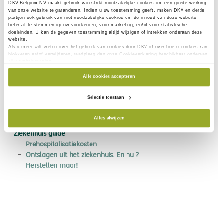
2
Alle gegevens die door de database van Assurmed
DKV Belgium NV maakt gebruik van
strikt noodzakelijke
cookies om een goede werking
van onze website te garanderen. Indien u uw toestemming geeft, maken DKV en derde
gaan, worden versleuteld en via een beveiligde
partijen ook gebruik van
niet-noodzakelijke cookies
om de inhoud van deze website
verbinding doorgestuurd naar de betreffende
beter af te stemmen op uw voorkeuren, voor marketing, en/of voor statistische
doeleinden. U kan de gegeven toestemming altijd wijzigen of intrekken onderaan deze
verzekeraar, die de gegevens kan ontsleutelen.
website.
Als u meer wilt weten over het gebruik van cookies door DKV of over hoe u cookies kan
blokkeren en/of verwijderen, raadpleeg dan onze Cookieverklaring beschikbaar onderaan
elke websitepagina.
Particulier verzekerd
Alle cookies accepteren
Hospitalisatie
Mijn kosten beheren
Selectie toestaan
Verzekerd via mijn werkgever
Hospitalisatie
Alles afwijzen
Mijn kosten beheren
Ziekenhuis guide
Prehospitalisatiekosten
Ontslagen uit het ziekenhuis. En nu ?
Herstellen maar!