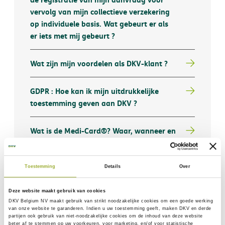
vervolg van mijn collectieve verzekering
op individuele basis. Wat gebeurt er als
er iets met mij gebeurt ?
Wat zijn mijn voordelen als DKV-klant ?
GDPR : Hoe kan ik mijn uitdrukkelijke
toestemming geven aan DKV ?
Wat is de Medi-Card®? Waar, wanneer en
hoe kan ik ze gebruiken?
Toestemming
Details
Over
Hoe kan de DKV App mijn leven
gemakkelijker maken?
Deze website maakt gebruik van cookies
DKV Belgium NV maakt gebruik van
strikt noodzakelijke
cookies om een goede werking
Zowel mijn partner als ik hebben de DKV
van onze website te garanderen. Indien u uw toestemming geeft, maken DKV en derde
partijen ook gebruik van
niet-noodzakelijke cookies
om de inhoud van deze website
App op onze smartphone/tablet. Kunnen
beter af te stemmen op uw voorkeuren, voor marketing, en/of voor statistische