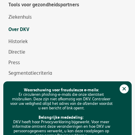
Tools voor gezondheidspartners
Ziekenhuis
Over DKV
Historiek
Directie
Press
Segmentatiecriteria
Jobs
Waarschuwing voor frauduleuze e-mails:
Duurzaamheid
Er circuleren phishing-e-mails die onze identiteit
misbruiken. Deze zijn niet afkomstig van DKV. Controleer
voor uw veiligheid altijd het adres van de afzender voordat
Toegankelijkheid
u een bericht of link opent.
FAQ
Belangrijke mededeling:
DKV heeft haar Privacyverklaring bijgewerkt. Voor meer
informatie omtrent deze veranderingen en hoe DKV uw
Zoeken
persoonsgegevens verwerkt, u kan deze raadplegen op