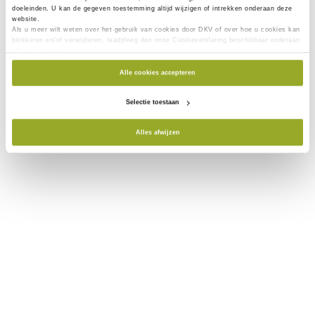
wij beiden de kaarten van onze kinderen
doeleinden. U kan de gegeven toestemming altijd wijzigen of intrekken onderaan deze
website.
toevoegen?
Als u meer wilt weten over het gebruik van cookies door DKV of over hoe u cookies kan
blokkeren en/of verwijderen, raadpleeg dan onze Cookieverklaring beschikbaar onderaan
elke websitepagina.
Waarvoor dient de Medi-Card®?
Alle cookies accepteren
Selectie toestaan
Pagina 1
Alles afwijzen