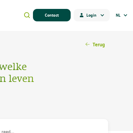
Contact
Login
NL
Terug
 welke
n leven
reed...