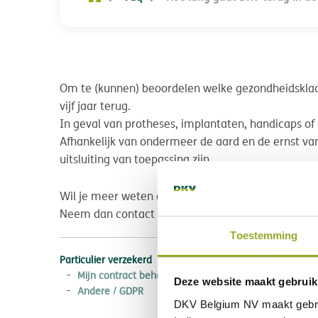
Om te (kunnen) beoordelen welke gezondheidsklach
vijf jaar terug.
In geval van protheses, implantaten, handicaps of i
Afhankelijk van ondermeer de aard en de ernst v
uitsluiting van toepassing zijn.
Wil je meer weten over welke risico's van de verz
Neem dan contact op met DKV of met je verzeker
Toestemming
Particulier verzekerd
Mijn contract beheren
Deze website maakt gebruik
Andere / GDPR
DKV Belgium NV maakt gebr