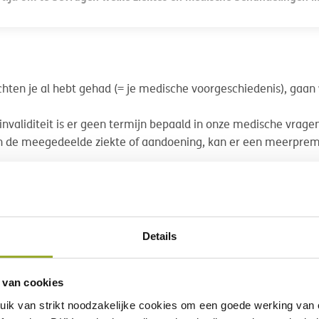
ten je al hebt gehad (= je medische voorgeschiedenis), gaan
nvaliditeit is er geen termijn bepaald in onze medische vragenl
an de meegedeelde ziekte of aandoening, kan er een meerprem
ekeringsdekking uitgesloten en/of meeverzekerd zijn via een 
ingstussenpersoon.
Details
 van cookies
uik van
strikt noodzakelijke
cookies om een goede werking van o