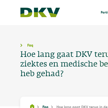
Parti
Faq
Hoe lang gaat DKV teru
ziektes en medische b
heb gehad?
Faq
Hoe lang gaat DKV terug in de 