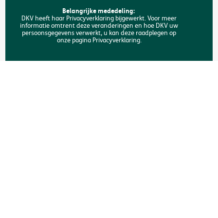
FAQ
Belangrijke mededeling:
DKV heeft haar Privacyverklaring bijgewerkt. Voor meer
informatie omtrent deze veranderingen en hoe DKV uw
Zoeken
persoonsgegevens verwerkt, u kan deze raadplegen op
onze pagina Privacyverklaring.
Copyright © DKV België
Juridische informatie
Privacyverklaring
Verklaring omtrent de cookies
Toegankelijkheid
Een klacht