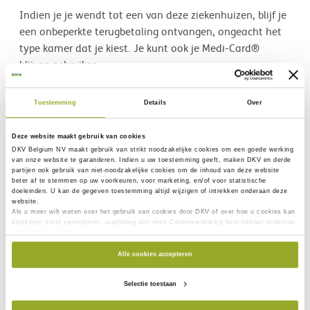
Indien je je wendt tot een van deze ziekenhuizen, blijf je
een onbeperkte terugbetaling ontvangen, ongeacht het
type kamer dat je kiest. Je kunt ook je Medi-Card®
blijven gebruiken.
Hier vind je de lijst van partnerziekenhuizen voor
2026
.
Toestemming
Details
Over
Deze website maakt gebruik van cookies
Particulier verzekerd
DKV Belgium NV maakt gebruik van
strikt noodzakelijke
cookies om een goede werking
Hospitalisatie
van onze website te garanderen. Indien u uw toestemming geeft, maken DKV en derde
Geen Klant
partijen ook gebruik van
niet-noodzakelijke cookies
om de inhoud van deze website
beter af te stemmen op uw voorkeuren, voor marketing, en/of voor statistische
Info over verzekeringen
doeleinden. U kan de gegeven toestemming altijd wijzigen of intrekken onderaan deze
Ziekenhuis guide
website.
Als u meer wilt weten over het gebruik van cookies door DKV of over hoe u cookies kan
Mijn verblijf voorbereiden
blokkeren en/of verwijderen, raadpleeg dan onze Cookieverklaring beschikbaar onderaan
elke websitepagina.
Alle cookies accepteren
Selectie toestaan