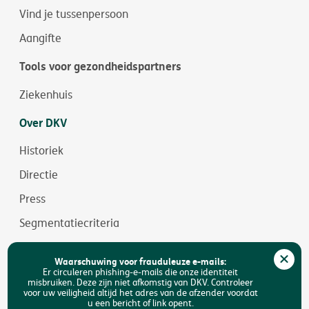
Vind je tussenpersoon
Aangifte
Tools voor gezondheidspartners
Ziekenhuis
Over DKV
Historiek
Directie
Press
Segmentatiecriteria
Jobs
Waarschuwing voor frauduleuze e-mails:
Duurzaamheid
Er circuleren phishing-e-mails die onze identiteit
misbruiken. Deze zijn niet afkomstig van DKV. Controleer
voor uw veiligheid altijd het adres van de afzender voordat
Toegankelijkheid
u een bericht of link opent.