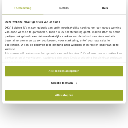
Waarom werd mijn Medi-Card® in het
ziekenhuis geweigerd?
Toestemming
Details
Over
Deze website maakt gebruik van cookies
DKV Belgium NV maakt gebruik van
strikt noodzakelijke
cookies om een goede werking
van onze website te garanderen. Indien u uw toestemming geeft, maken DKV en derde
partijen ook gebruik van
niet-noodzakelijke cookies
om de inhoud van deze website
beter af te stemmen op uw voorkeuren, voor marketing, en/of voor statistische
doeleinden. U kan de gegeven toestemming altijd wijzigen of intrekken onderaan deze
website.
Als u meer wilt weten over het gebruik van cookies door DKV of over hoe u cookies kan
blokkeren en/of verwijderen, raadpleeg dan onze Cookieverklaring beschikbaar onderaan
elke websitepagina.
Alle cookies accepteren
Selectie toestaan
Alles afwijzen