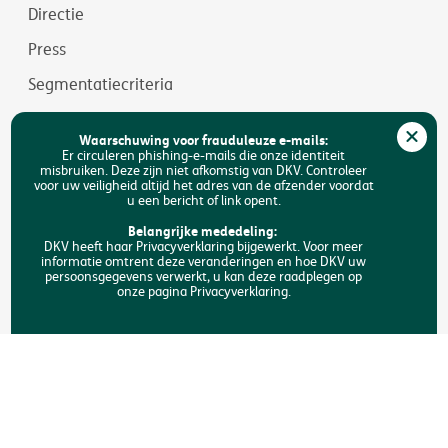
Directie
Press
Segmentatiecriteria
Jobs
Waarschuwing voor frauduleuze e-mails:
Duurzaamheid
Er circuleren phishing-e-mails die onze identiteit
misbruiken. Deze zijn niet afkomstig van DKV. Controleer
voor uw veiligheid altijd het adres van de afzender voordat
Toegankelijkheid
u een bericht of link opent.
FAQ
Belangrijke mededeling:
DKV heeft haar Privacyverklaring bijgewerkt. Voor meer
informatie omtrent deze veranderingen en hoe DKV uw
Zoeken
persoonsgegevens verwerkt, u kan deze raadplegen op
onze pagina Privacyverklaring.
Copyright © DKV België
Juridische informatie
Privacyverklaring
Verklaring omtrent de cookies
Toegankelijkheid