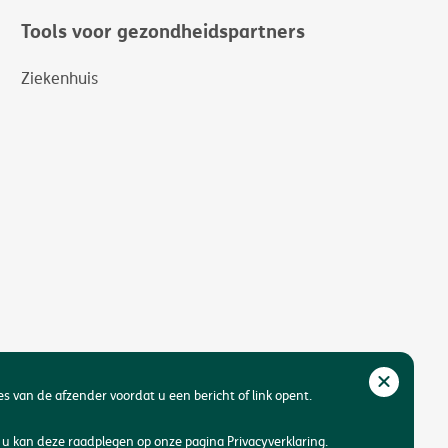
Tools voor gezondheidspartners
Ziekenhuis
res van de afzender voordat u een bericht of link opent.
u kan deze raadplegen op onze pagina Privacyverklaring.