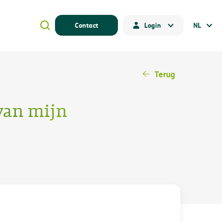
Contact
Login
NL
Terug
 van mijn