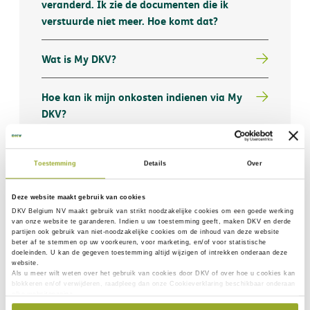
veranderd. Ik zie de documenten die ik
verstuurde niet meer. Hoe komt dat?
Wat is My DKV?
Hoe kan ik mijn onkosten indienen via My
DKV?
Kunnen er meerdere personen onder één
Toestemming
Details
Over
My DKV-account aangesloten zijn?
Deze website maakt gebruik van cookies
Wat is de DKV App?
DKV Belgium NV maakt gebruik van
strikt noodzakelijke
cookies om een goede werking
van onze website te garanderen. Indien u uw toestemming geeft, maken DKV en derde
partijen ook gebruik van
niet-noodzakelijke cookies
om de inhoud van deze website
Hoe kan ik mij registreren op DKV App?
beter af te stemmen op uw voorkeuren, voor marketing, en/of voor statistische
doeleinden. U kan de gegeven toestemming altijd wijzigen of intrekken onderaan deze
website.
Als u meer wilt weten over het gebruik van cookies door DKV of over hoe u cookies kan
blokkeren en/of verwijderen, raadpleeg dan onze Cookieverklaring beschikbaar onderaan
elke websitepagina.
Pagina 1