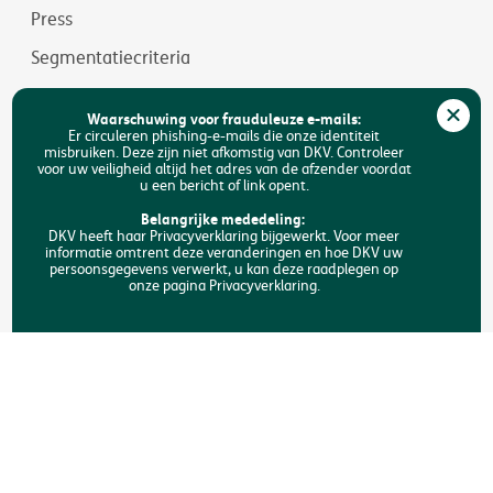
Press
Segmentatiecriteria
Jobs
Waarschuwing voor frauduleuze e-mails:
Duurzaamheid
Er circuleren phishing-e-mails die onze identiteit
misbruiken. Deze zijn niet afkomstig van DKV. Controleer
voor uw veiligheid altijd het adres van de afzender voordat
Toegankelijkheid
u een bericht of link opent.
FAQ
Belangrijke mededeling:
DKV heeft haar Privacyverklaring bijgewerkt. Voor meer
informatie omtrent deze veranderingen en hoe DKV uw
Zoeken
persoonsgegevens verwerkt, u kan deze raadplegen op
onze pagina Privacyverklaring.
Copyright © DKV België
Juridische informatie
Privacyverklaring
Verklaring omtrent de cookies
Toegankelijkheid
Een klacht