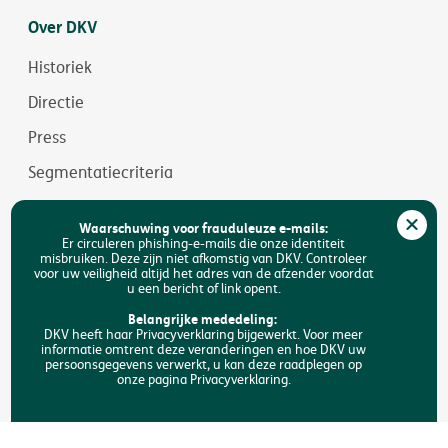
Over DKV
Historiek
Directie
Press
Segmentatiecriteria
Jobs
Waarschuwing voor frauduleuze e-mails:
Duurzaamheid
Er circuleren phishing-e-mails die onze identiteit
misbruiken. Deze zijn niet afkomstig van DKV. Controleer
voor uw veiligheid altijd het adres van de afzender voordat
Toegankelijkheid
u een bericht of link opent.
FAQ
Belangrijke mededeling:
DKV heeft haar Privacyverklaring bijgewerkt. Voor meer
informatie omtrent deze veranderingen en hoe DKV uw
Zoeken
persoonsgegevens verwerkt, u kan deze raadplegen op
onze pagina Privacyverklaring.