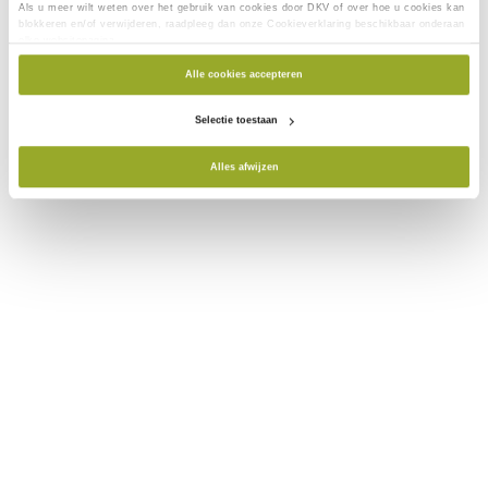
Zijn corrigerende contactlenzen gedekt in
Als u meer wilt weten over het gebruik van cookies door DKV of over hoe u cookies kan
DKV Daily Essential?
blokkeren en/of verwijderen, raadpleeg dan onze Cookieverklaring beschikbaar onderaan
elke websitepagina.
Alle cookies accepteren
Pagina 1
Selectie toestaan
Alles afwijzen