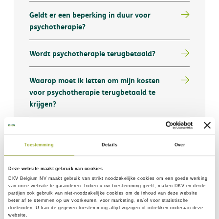
Geldt er een beperking in duur voor
psychotherapie?
Wordt psychotherapie terugbetaald?
Waarop moet ik letten om mijn kosten
voor psychotherapie terugbetaald te
krijgen?
Wat is eerstelijns geestelijke
gezondheidszorg (psychotherapie)?
Toestemming
Details
Over
Wat als je reeds voorafbestaande
Deze website maakt gebruik van cookies
aandoeningen/symptomen hebt bij het
DKV Belgium NV maakt gebruik van
strikt noodzakelijke
cookies om een goede werking
van onze website te garanderen. Indien u uw toestemming geeft, maken DKV en derde
afsluiten van een contract?
partijen ook gebruik van
niet-noodzakelijke cookies
om de inhoud van deze website
beter af te stemmen op uw voorkeuren, voor marketing, en/of voor statistische
doeleinden. U kan de gegeven toestemming altijd wijzigen of intrekken onderaan deze
website.