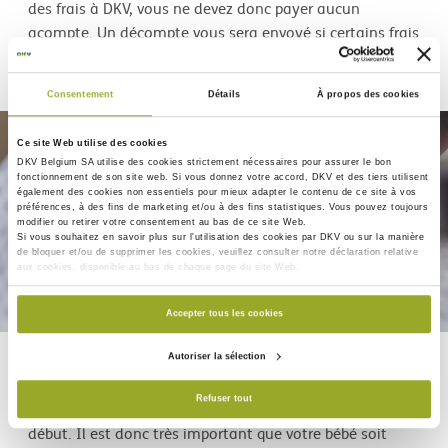
des frais à DKV, vous ne devez donc payer aucun
acompte. Un décompte vous sera envoyé si certains frais
encourus n'étaient pas couverts.
Consentement
Détails
À propos des cookies
Ce site Web utilise des cookies
DKV Belgium SA utilise des
cookies strictement nécessaires
pour assurer le bon
fonctionnement de son site web. Si vous donnez votre accord, DKV et des tiers utilisent
également des
cookies non essentiels
pour mieux adapter le contenu de ce site à vos
préférences, à des fins de marketing et/ou à des fins statistiques. Vous pouvez toujours
modifier ou retirer votre consentement au bas de ce site Web.
Si vous souhaitez en savoir plus sur l'utilisation des cookies par DKV ou sur la manière
de bloquer et/ou de supprimer les cookies, veuillez consulter notre déclaration relative
aux cookies, disponible au bas de chaque page du site Web.
Accepter tous les cookies
Quand et comment puis-je ajouter mon
Autoriser la sélection
bébé sur mon contrat ?
Refuser tout
Vous voulez protéger la santé de votre enfant dès le
début. Il est donc très important que votre bébé soit