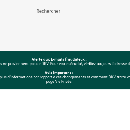
Rechercher
Alerte aux E-mails frauduleux :
ls ne proviennent pas de DKV. Pour votre sécurité, vérifiez toujours l’adresse 
Avis important :
ur plus d’informations par rapport à ces changements et comment DKV traite v
page Vie Privée.
gique
Mentions légales
Vie privée
Déclaration sur les cookies
Access