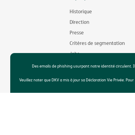
Historique
Direction
Presse
Critères de segmentation
Jobs
Durabilité
Des emails de phishing usurpant notre identité circulent. I
Accessibilité
Veuillez noter que DKV a mis à jour sa Déclaration Vie Privée. Po
Copyright © DKV Bel