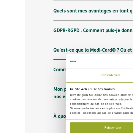
Quels sont mes avantages en tant q
GDPR-RGPD : Comment puis-je donne
Qu’est-ce que la Medi-Card® ? Où et 
Comment l’application DKV peut-elle 
Consentement
Mon partenaire et moi avons l’appli
Ce site Web utilise des cookies
nos enfants ?
DKV Belgium SA utilise des
cookies strictem
cookies non essentiels
pour mieux adapter le 
consentement au bas de ce site Web.
Si vous souhaitez en savoir plus sur l'utilisa
cookies, disponible au bas de chaque page d
À quoi sert la Medi-Card® ?
Refuser tout