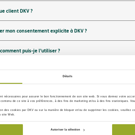
ue client DKV ?
r mon consentement explicite à DKV ?
comment puis-je l’utiliser ?
me simplifier la vie ?
Détails
cation DKV sur notre smartphone / tablette. Pouvons-nous tous
ent nécessaires
pour assurer le bon fonctionnement de son site web. Si vous donnez votre accord
contenu de ce site à vos préférences, à des fins de marketing et/ou à des fins statistiques. Vou
tion des cookies par DKV ou sur la manière de bloquer et/ou de supprimer les cookies, veuillez co
u site Web.
Autoriser la sélection