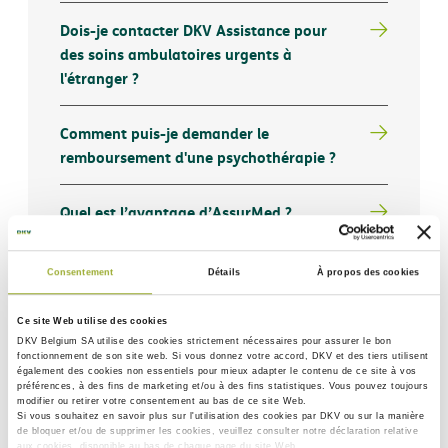
Dois-je contacter DKV Assistance pour
des soins ambulatoires urgents à
l'étranger ?
Comment puis-je demander le
remboursement d'une psychothérapie ?
Quel est l’avantage d’AssurMed ?
Qu'est-ce qu'une intervention
Consentement
Détails
À propos des cookies
complémentaire de la mutuelle ?
Ce site Web utilise des cookies
Je peux utiliser AssurMed pour le
DKV Belgium SA utilise des
cookies strictement nécessaires
pour assurer le bon
fonctionnement de son site web. Si vous donnez votre accord, DKV et des tiers utilisent
remboursement de mes frais médicaux ?
également des
cookies non essentiels
pour mieux adapter le contenu de ce site à vos
préférences, à des fins de marketing et/ou à des fins statistiques. Vous pouvez toujours
modifier ou retirer votre consentement au bas de ce site Web.
Si vous souhaitez en savoir plus sur l'utilisation des cookies par DKV ou sur la manière
Comment fonctionne AssurMed ?
de bloquer et/ou de supprimer les cookies, veuillez consulter notre déclaration relative
aux cookies, disponible au bas de chaque page du site Web.