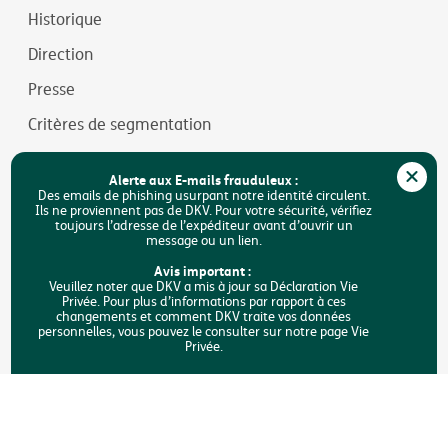
Historique
Direction
Presse
Critères de segmentation
Jobs
Alerte aux E-mails frauduleux :
Durabilité
Des emails de phishing usurpant notre identité circulent.
Ils ne proviennent pas de DKV. Pour votre sécurité, vérifiez
toujours l’adresse de l’expéditeur avant d’ouvrir un
Accessibilité
message ou un lien.
FAQ
Avis important :
Veuillez noter que DKV a mis à jour sa Déclaration Vie
Privée. Pour plus d’informations par rapport à ces
Rechercher
changements et comment DKV traite vos données
personnelles, vous pouvez le consulter sur notre page Vie
Privée.
Copyright © DKV Belgique
Mentions légales
Vie privée