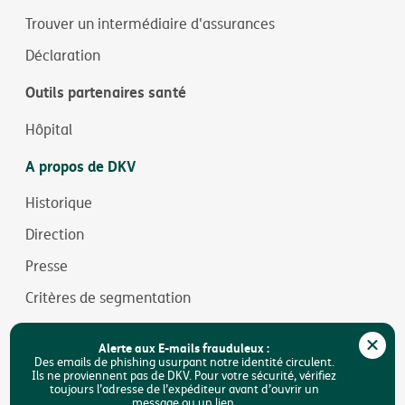
Trouver un intermédiaire d'assurances
Déclaration
Outils partenaires santé
Hôpital
A propos de DKV
Historique
Direction
Presse
Critères de segmentation
Jobs
Alerte aux E-mails frauduleux :
Durabilité
Des emails de phishing usurpant notre identité circulent.
Ils ne proviennent pas de DKV. Pour votre sécurité, vérifiez
toujours l’adresse de l’expéditeur avant d’ouvrir un
Accessibilité
message ou un lien.