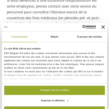
Si vous bénéficiez d’une assurance hospitalisation via
votre employeur, prenez contact avec votre service du
personnel pour connaître l’étendue exacte de la
couverture des frais médicaux (en périodes pré- et post-
hospitalière d’une assurance hospitalisation ou via une
assurance couvrant les frais ambulatoires).
Consentement
Détails
À propos des cookies
Assuré à titre individuel
Ce site Web utilise des cookies
Gérer mes frais
DKV Belgium SA utilise des
cookies strictement nécessaires
pour assurer le bon
Assuré via mon employeur
fonctionnement de son site web. Si vous donnez votre accord, DKV et des tiers utilisent
Gérer mes frais
également des
cookies non essentiels
pour mieux adapter le contenu de ce site à vos
préférences, à des fins de marketing et/ou à des fins statistiques. Vous pouvez toujours
Guide hospitalisation
modifier ou retirer votre consentement au bas de ce site Web.
Vous êtes sorti de l’hôpital. Et ensuite ?
Si vous souhaitez en savoir plus sur l'utilisation des cookies par DKV ou sur la manière
de bloquer et/ou de supprimer les cookies, veuillez consulter notre déclaration relative
Il ne vous reste plus qu’à vous soigner!
aux cookies, disponible au bas de chaque page du site Web.
Accepter tous les cookies
Autoriser la sélection