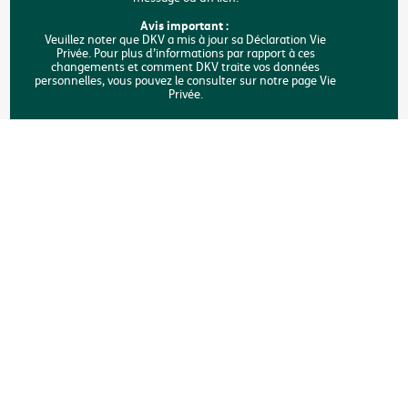
FAQ
Avis important :
Veuillez noter que DKV a mis à jour sa Déclaration Vie
Privée. Pour plus d’informations par rapport à ces
Rechercher
changements et comment DKV traite vos données
personnelles, vous pouvez le consulter sur notre page Vie
Privée.
Copyright © DKV Belgique
Mentions légales
Vie privée
Déclaration sur les cookies
Accessibilité
Une plainte