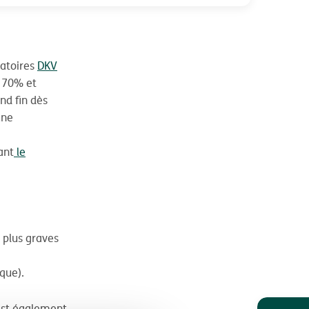
latoires
DKV
à 70% et
nd fin dès
une
ant
le
 plus graves
que).
 est également