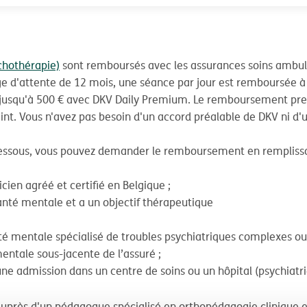
chothérapie)
sont remboursés avec les assurances soins ambu
ge d'attente de 12 mois, une séance par jour est remboursée 
 jusqu'à 500 € avec DKV Daily Premium. Le remboursement pre
teint. Vous n'avez pas besoin d'un accord préalable de DKV ni d'
i-dessous, vous pouvez demander le remboursement en rempliss
icien agréé et certifié en Belgique ;
 santé mentale et a un objectif thérapeutique
nté mentale spécialisé de troubles psychiatriques complexes ou
entale sous-jacente de l’assuré ;
une admission dans un centre de soins ou un hôpital (psychiatri
 auprès d'un pédagogue spécialisé en orthopédagogie clinique