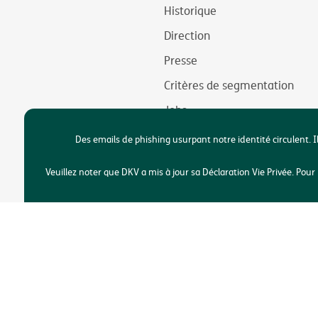
Historique
Direction
Presse
Critères de segmentation
Jobs
Durabilité
Des emails de phishing usurpant notre identité circulent. I
Accessibilité
Veuillez noter que DKV a mis à jour sa Déclaration Vie Privée. Po
Copyright © DKV Bel