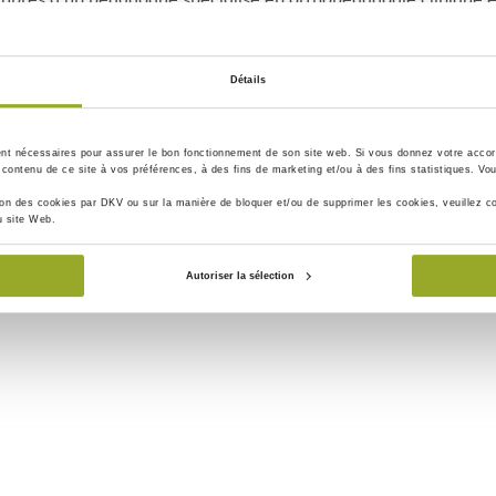
tien en cas de problèmes parentaux, de troubles du développe
portement ou de problèmes émotionnels.
. coaching de vie, orientation professionnelle) n'est pas remb
Détails
 d'Assurance pour plus d'information.
ent nécessaires
pour assurer le bon fonctionnement de son site web. Si vous donnez votre accord
contenu de ce site à vos préférences, à des fins de marketing et/ou à des fins statistiques. Vou
tion des cookies par DKV ou sur la manière de bloquer et/ou de supprimer les cookies, veuillez co
u site Web.
Autoriser la sélection