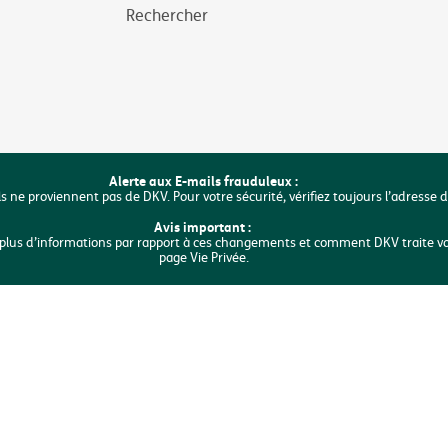
Rechercher
Alerte aux E-mails frauduleux :
ls ne proviennent pas de DKV. Pour votre sécurité, vérifiez toujours l’adresse 
Avis important :
ur plus d’informations par rapport à ces changements et comment DKV traite v
page Vie Privée.
gique
Mentions légales
Vie privée
Déclaration sur les cookies
Access