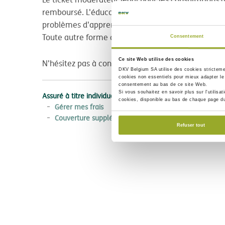
remboursé. L'éducateur spécialisé apporte un sou
problèmes d'apprentissage, de problèmes de com
Toute autre forme de thérapie ou de coaching (p.ex
Consentement
Ce site Web utilise des cookies
N'hésitez pas à consulter les Conditions Générales
DKV Belgium SA utilise des
cookies strictem
cookies non essentiels
pour mieux adapter le 
consentement au bas de ce site Web.
Si vous souhaitez en savoir plus sur l'utilisa
Assuré à titre individuel
cookies, disponible au bas de chaque page d
Gérer mes frais
Couverture supplémentaire
Refuser tout