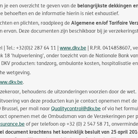
belangrijkste dekkingen en
m je een overzicht te geven van de
e behoeften en de informatie hierin is niet exhaustief.
Algemene en/of Tarifaire Ve
chten en plichten, raadpleeg de
en ervan. Deze documenten zijn beschikbaar bij je verzekering
 | Tel.: +32(0)2 287 64 11 |
www.dkv.be
| R.P.R. 0414858607, v
tak 18 'hulpverlening', onder toezicht van de Nationale Bank va
e DKV producten: tandzorg, ambulante kosten, hospitalisatie
che wetgeving.
ww.dkv.be
.
rzekeraar, behoudens de uitzonderingen voorzien door de wet.
itvoering van deze producten kun je contact opnemen met de d
 Brussel, per mail naar
Qualitycontrol@dkv.be
of via het formu
ntact opnemen met de Ombudsman van de Verzekeringen per po
surance.be
of per telefoon op +32 (0) 2 547 58 71, onvermind
l document krachtens het koninklijk besluit van 25 april 201