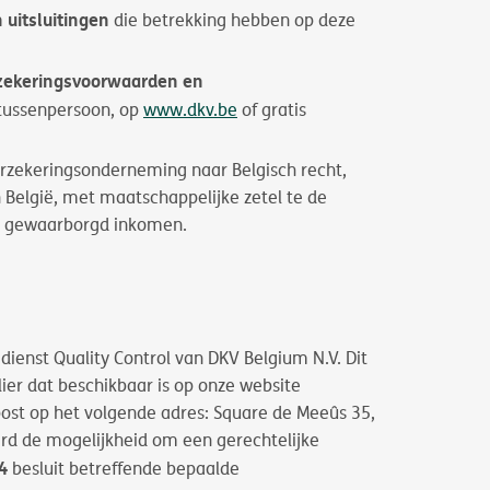
 uitsluitingen
die betrekking hebben op deze
rzekeringsvoorwaarden en
stussenpersoon, op
www.dkv.be
of gratis
erzekeringsonderneming naar Belgisch recht,
n België, met maatschappelijke zetel te de
 en gewaarborgd inkomen.
ienst Quality Control van DKV Belgium N.V. Dit
lier dat beschikbaar is op onze website
st op het volgende adres: Square de Meeûs 35,
erd de mogelijkheid om een gerechtelijke
4
besluit betreffende bepaalde