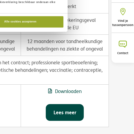
kieverklaring beschikbaar onderaan elke
de
Onbeperkt
eval
€ 300.000/verzekeringsgeval
Vind je
Alle cookies accepteren
tussenpersoon
buiten de EU
undige
12 maanden voor tandheelkundige
ongeval
behandelingen na ziekte of ongeval
Contact
het contract; professionele sportbeoefening;
ische behandelingen; vaccinatie; contraceptie,
Downloaden
Lees meer