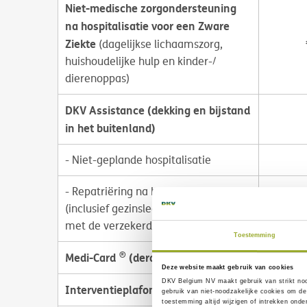
Niet-medische zorgondersteuning
na hospitalisatie voor een Zware
Ziekte
(dagelijkse lichaamszorg,
huishoudelijke hulp en kinder-/
dierenoppas)
DKV Assistance (dekking en bijstand
in het buitenland)
- Niet-geplande hospitalisatie
- Repatriëring na hospitalisatie
(inclusief gezinsleden die meereizen
met de verzekerde)
Toestemming
®
Medi-Card
(derdebetalerssysteem)
Deze website maakt gebruik van cookies
DKV Belgium NV maakt gebruik van
strikt no
Interventieplafond
gebruik van
niet-noodzakelijke cookies
om de 
toestemming altijd wijzigen of intrekken ond