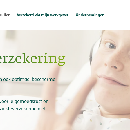
culier
Verzekerd via mijn werkgever
Ondernemingen
erzekering
dan ook optimaal beschermd
 voor je gemoedsrust en
ziekteverzekering niet