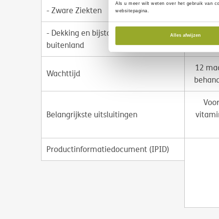
Als u meer wilt weten over het gebruik van c
- Zware Ziekten
€
websitepagina.
- Dekking en bijstand in het
Alles afwijzen
buitenland
12 maa
Wachttijd
behand
Voor
Belangrijkste uitsluitingen
vitami
Productinformatiedocument (IPID)