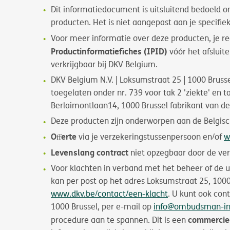
Dit informatiedocument is uitsluitend bedoeld o
producten. Het is niet aangepast aan je speciﬁek
Voor meer informatie over deze producten, je re
Productinformatiefiches (IPID)
vóór het afsluit
verkrijgbaar bij DKV Belgium.
DKV Belgium N.V. | Loksumstraat 25 | 1000 Brussel
toegelaten onder nr. 739 voor tak 2 'ziekte' en 
Berlaimontlaan14, 1000 Brussel fabrikant van d
Deze producten zijn onderworpen aan de Belgis
Oﬀerte
via je verzekeringstussenpersoon en/of
w
Levenslang contract
niet opzegbaar door de ve
Voor klachten in verband met het beheer of de u
kan per post op het adres Loksumstraat 25, 1000
www.dkv.be/contact/een-klacht
. U kunt ook co
1000 Brussel, per e-mail op
info@ombudsman-in
commerciee
procedure aan te spannen. Dit is een