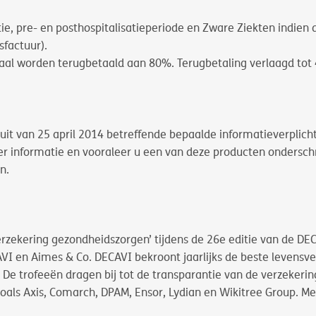
ie, pre- en posthospitalisatieperiode en Zware Ziekten indien 
sfactuur).
 worden terugbetaald aan 80%. Terugbetaling verlaagd tot 40
sluit van 25 april 2014 betreffende bepaalde informatieverplic
er informatie en vooraleer u een van deze producten onderschri
n.
rzekering gezondheidszorgen’ tijdens de 26e editie van de DEC
 en Aimes & Co. DECAVI bekroont jaarlijks de beste levensverz
 De trofeeën dragen bij tot de transparantie van de verzekerin
als Axis, Comarch, DPAM, Ensor, Lydian en Wikitree Group. Me