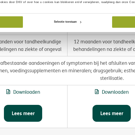
ookies door DKV of over hoe u cookies kan blokkeren en/of verwijderen, raadpleeg dan onze Coo
 10.000/jaar/verzekerde
€ 25.000/jaar/verzeker
€ 300.000/verzekeringsg
Selectie toestaan
Geen plafond
buiten de EU
nden voor tandheelkundige
12 maanden voor tandheelk
elingen na ziekte of ongeval
behandelingen na ziekte of 
afbestaande aandoeningen of symptomen bij het afsluiten van 
nen, voedingssupplementen en mineralen; drugsgebruik; esthet
sterilisatie.
Downloaden
Downloaden
Lees meer
Lees meer