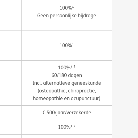
100%¹
Geen persoonlijke bijdrage
100%¹
100%¹ ²
60/180 dagen
Incl. alternatieve geneeskunde
(osteopathie, chiropractie,
homeopathie en acupunctuur)
e
€ 500/jaar/verzekerde
100%¹ ²