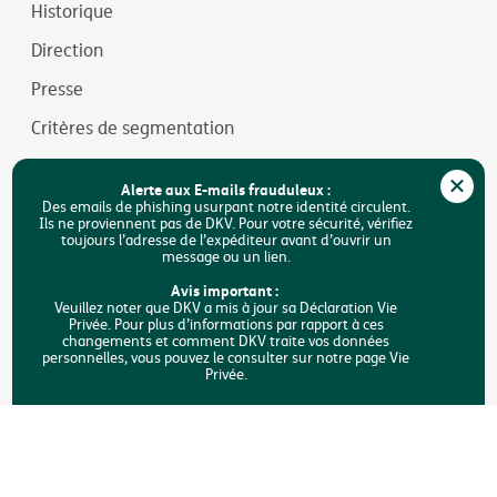
Historique
Direction
Presse
Critères de segmentation
Jobs
Alerte aux E-mails frauduleux :
Durabilité
Des emails de phishing usurpant notre identité circulent.
Ils ne proviennent pas de DKV. Pour votre sécurité, vérifiez
toujours l’adresse de l’expéditeur avant d’ouvrir un
Accessibilité
message ou un lien.
FAQ
Avis important :
Veuillez noter que DKV a mis à jour sa Déclaration Vie
Privée. Pour plus d’informations par rapport à ces
Rechercher
changements et comment DKV traite vos données
personnelles, vous pouvez le consulter sur notre page Vie
Privée.
Copyright © DKV Belgique
Mentions légales
Vie privée