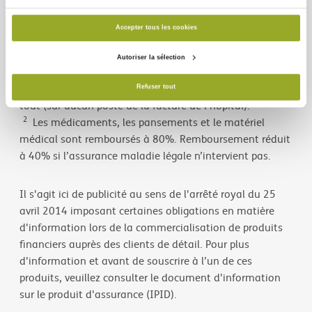
Accepter tous les cookies
1
Remboursement réduit à 50% pour l’hospitalisation,
Autoriser la sélection
les soins pré et post hospitalisation et les Maladies
Graves si l’assurance maladie légale n’intervient pas du
Refuser tout
tout (sur aucun poste de la facture de l’hôpital).
2
Les médicaments, les pansements et le matériel
médical sont remboursés à 80%. Remboursement réduit
à 40% si l’assurance maladie légale n’intervient pas.
Il s'agit ici de publicité au sens de l'arrêté royal du 25
avril 2014 imposant certaines obligations en matière
d'information lors de la commercialisation de produits
financiers auprès des clients de détail. Pour plus
d'information et avant de souscrire à l’un de ces
produits, veuillez consulter le document d'information
sur le produit d'assurance (IPID).