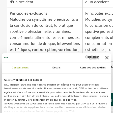
d’un accident
d’un accident
Principales exclusions
Principales excl
Maladies ou symptômes préexistants à
Maladies ou sy
la conclusion du contrat, la pratique
la conclusion du
sportive professionnelle, vitamines,
sportive profess
compléments alimentaires et minéraux,
compléments al
consommation de drogue, interventions
consommation d
esthétiques, contraception, vaccination,
esthétiques, co
stérilisation.
stérilisation.
Document d'information produit (IPID)
Document d'info
Consentement
Détails
À propos des cookies
Télécharger
Télécharger
Ce site Web utilise des cookies
DKV Belgium SA utilise des
cookies strictement nécessaires
pour assurer le bon
fonctionnement de son site web. Si vous donnez votre accord, DKV et des tiers utilisent
également des
cookies non essentiels
pour mieux adapter le contenu de ce site à vos
préférences, à des fins de marketing et/ou à des fins statistiques. Vous pouvez toujours
En savoir plus
En savoir 
modifier ou retirer votre consentement au bas de ce site Web.
Si vous souhaitez en savoir plus sur l'utilisation des cookies par DKV ou sur la manière
de bloquer et/ou de supprimer les cookies, veuillez consulter notre déclaration relative
aux cookies, disponible au bas de chaque page du site Web.