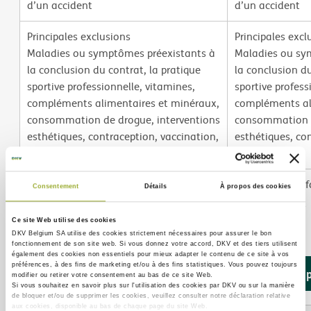
d’un accident
d’un accident
Principales exclusions
Principales excl
Maladies ou symptômes préexistants à
Maladies ou sy
la conclusion du contrat, la pratique
la conclusion du
sportive professionnelle, vitamines,
sportive profess
compléments alimentaires et minéraux,
compléments al
consommation de drogue, interventions
consommation d
esthétiques, contraception, vaccination,
esthétiques, co
stérilisation.
stérilisation.
Document d'information produit (IPID)
Document d'info
Consentement
Détails
À propos des cookies
Télécharger
Télécharger
Ce site Web utilise des cookies
DKV Belgium SA utilise des
cookies strictement nécessaires
pour assurer le bon
fonctionnement de son site web. Si vous donnez votre accord, DKV et des tiers utilisent
également des
cookies non essentiels
pour mieux adapter le contenu de ce site à vos
préférences, à des fins de marketing et/ou à des fins statistiques. Vous pouvez toujours
En savoir plus
En savoir 
modifier ou retirer votre consentement au bas de ce site Web.
Si vous souhaitez en savoir plus sur l'utilisation des cookies par DKV ou sur la manière
de bloquer et/ou de supprimer les cookies, veuillez consulter notre déclaration relative
aux cookies, disponible au bas de chaque page du site Web.