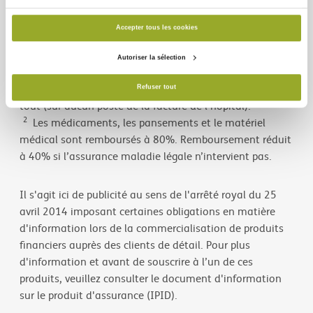
Accepter tous les cookies
1
Remboursement réduit à 50% pour l’hospitalisation,
Autoriser la sélection
les soins pré et post hospitalisation et les Maladies
Graves si l’assurance maladie légale n’intervient pas du
Refuser tout
tout (sur aucun poste de la facture de l’hôpital).
2
Les médicaments, les pansements et le matériel
médical sont remboursés à 80%. Remboursement réduit
à 40% si l’assurance maladie légale n’intervient pas.
Il s'agit ici de publicité au sens de l'arrêté royal du 25
avril 2014 imposant certaines obligations en matière
d'information lors de la commercialisation de produits
financiers auprès des clients de détail. Pour plus
d'information et avant de souscrire à l’un de ces
produits, veuillez consulter le document d'information
sur le produit d'assurance (IPID).