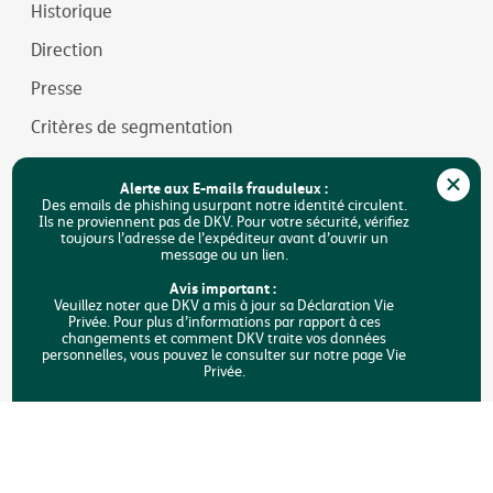
Historique
Direction
Presse
Critères de segmentation
Jobs
Alerte aux E-mails frauduleux :
Durabilité
Des emails de phishing usurpant notre identité circulent.
Ils ne proviennent pas de DKV. Pour votre sécurité, vérifiez
toujours l’adresse de l’expéditeur avant d’ouvrir un
Accessibilité
message ou un lien.
FAQ
Avis important :
Veuillez noter que DKV a mis à jour sa Déclaration Vie
Privée. Pour plus d’informations par rapport à ces
Rechercher
changements et comment DKV traite vos données
personnelles, vous pouvez le consulter sur notre page Vie
Privée.
Copyright © DKV Belgique
Mentions légales
Vie privée